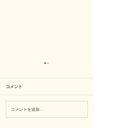
コメント
隠れた雲海の名所
コメントを追加…
Nikon Z 600mm 
ミ撮影