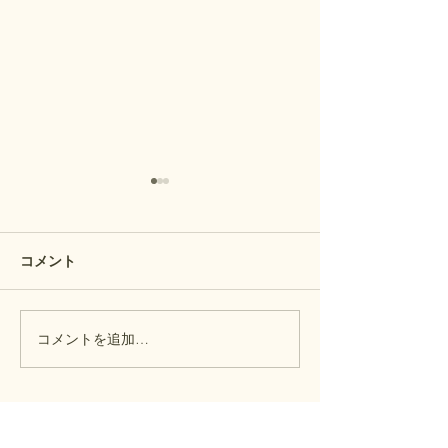
コメント
隠れた雲海の名
コメントを追加…
カワセミ ホバリング撮
影