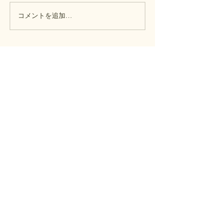
コメントを追加…
カワセミ ホバリング撮
影